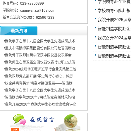
学院领导赴企业看
传真号码：023-72806399
学校领导带队赴永
学院邮箱：cqgmyznzz@163.com
新生交流咨询QQ群：625967233
我院开展2025
智能制造学院赴企
最新资讯
我院召开2024
∷
我院学子在第十九届全国大学生先进成图技术
智能制造学院赴企
∷
重庆市涪陵榨菜集团股份有限公司赴智能制造
∷
我院骨干教师陈菊华荣获中国仪器仪表学会
智能制造学院赴企
∷
我院师生在第五届全国仪器仪表行业职业技能
∷
我院2024级现场工程师班举行企业实践第三阶
∷
我院教师党支部开展“学史笃行守初心，踔厉
∷
校企共商育英才 精准对接促发展——智能制
∷
我院学子在第十九届全国大学生先进成图技术
∷
智能制造学院2026年7月技能竞赛耗材采购招
∷
我院开展2026年春期大学生心理健康教育讲座