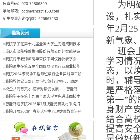
为明
传真号码：023-72806399
学院邮箱：cqgmyznzz@163.com
设，扎
新生交流咨询QQ群：625967233
年
2
月
25
最新资讯
新气象
∷
我院学子在第十九届全国大学生先进成图技术
班会
∷
重庆市涪陵榨菜集团股份有限公司赴智能制造
学习情
∷
我院骨干教师陈菊华荣获中国仪器仪表学会
∷
我院师生在第五届全国仪器仪表行业职业技能
态，以
∷
我院2024级现场工程师班举行企业实践第三阶
时，辅
∷
我院教师党支部开展“学史笃行守初心，踔厉
是严格
∷
校企共商育英才 精准对接促发展——智能制
∷
我院学子在第十九届全国大学生先进成图技术
第一”
∷
智能制造学院2026年7月技能竞赛耗材采购招
身
财产
∷
我院开展2026年春期大学生心理健康教育讲座
结合高
提高安
是做好