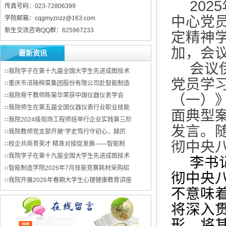
2025
传真号码：023-72806399
中心党
学院邮箱：cqgmyznzz@163.com
新生交流咨询QQ群：625967233
定精神
加，会
最新资讯
会议
∷
我院学子在第十九届全国大学生先进成图技术
党员学
∷
重庆市涪陵榨菜集团股份有限公司赴智能制造
∷
我院骨干教师陈菊华荣获中国仪器仪表学会
（一）
∷
我院师生在第五届全国仪器仪表行业职业技能
面典型
∷
我院2024级现场工程师班举行企业实践第三阶
发言。
∷
我院教师党支部开展“学史笃行守初心，踔厉
彻中央
∷
校企共商育英才 精准对接促发展——智能制
∷
我院学子在第十九届全国大学生先进成图技术
李书
∷
智能制造学院2026年7月技能竞赛耗材采购招
彻中央
∷
我院开展2026年春期大学生心理健康教育讲座
不意味
将深入
形，将